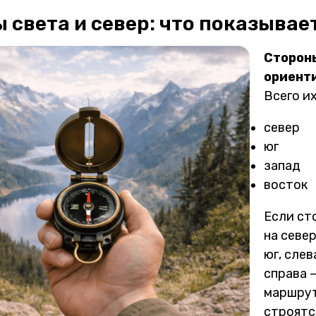
 света и север: что показывае
Стороны
ориент
Всего их
север
юг
запад
восток
Если ст
на север
юг, слев
справа —
маршрут
строятс