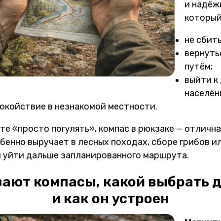
и надёж
который
не сбит
вернуть
путём;
выйти к 
населён
окойствие в незнакомой местности.
те «просто погулять», компас в рюкзаке — отлична
бенно выручает в лесных походах, сборе грибов ил
и уйти дальше запланированного маршрута.
ают компасы, какой выбрать 
и как он устроен