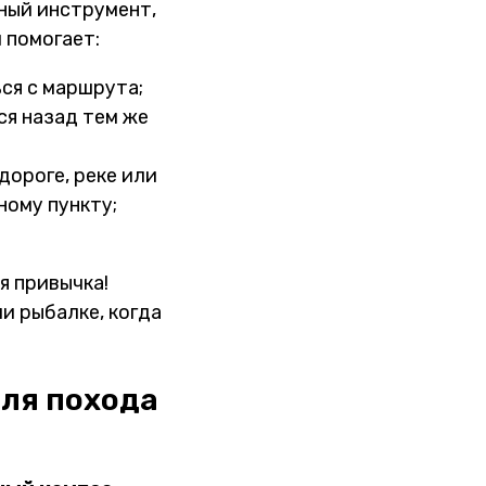
ный инструмент,
 помогает:
ься с маршрута;
ся назад тем же
дороге, реке или
ному пункту;
я привычка!
и рыбалке, когда
для похода