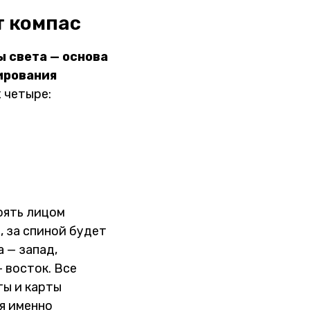
т компас
 света — основа
ирования
 четыре:
оять лицом
, за спиной будет
а — запад,
 восток. Все
ы и карты
я именно