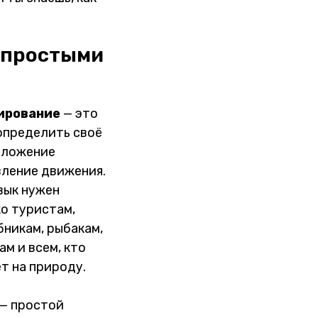
и простыми
ирование
— это
определить своё
оложение
вление движения.
вык нужен
ко туристам,
бникам, рыбакам,
ам и всем, кто
т на природу.
— простой