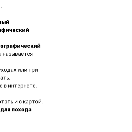
.
ный
рафический
еографический
а называется
еходах или при
ать.
е в интернете.
тать и с картой.
 для похода