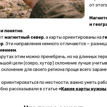
от этого
Магнит
и геог
 и понятно
.
ет
магнитный север
, а карты ориентированы на
г
ер
. Эти направления немного отличаются — разниц
онением
.
рутах этим можно пренебречь, но на длинных пер
ьшой цели (озеро, хутор) склонение лучше учитыв
 склонение для своего региона проще всего заране
 ориентироваться по местности, важно уметь рабо
обно рассказывали в статье
«
Какие карты нужны