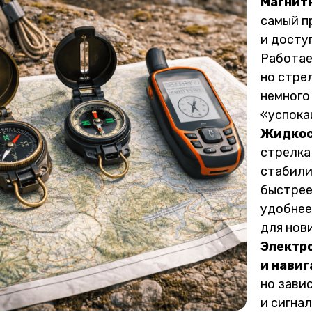
Магнит
самый п
и досту
Работае
но стре
немного
«успока
Жидкос
стрелка
стабили
быстрее
удобнее
для нов
Электр
и нави
но зави
и сигнал