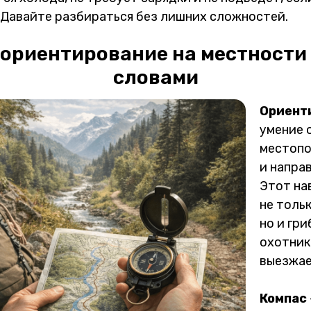
 Давайте разбираться без лишних сложностей.
 ориентирование на местност
словами
Ориент
умение 
местоп
и напра
Этот на
не толь
но и гри
охотник
выезжае
Компас