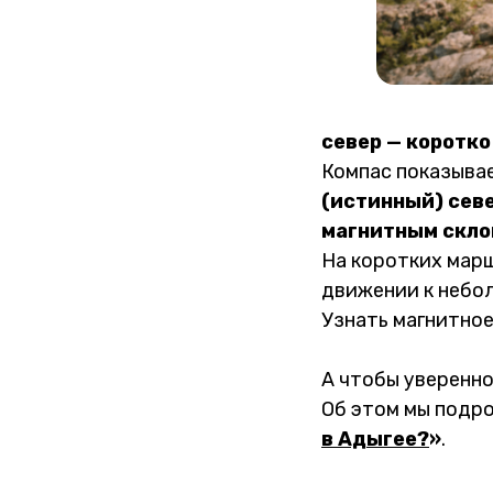
север — коротко
Компас показыва
(истинный) сев
магнитным скл
На коротких марш
движении к небол
Узнать магнитное
А чтобы уверенно
Об этом мы подр
в Адыгее?
»
.