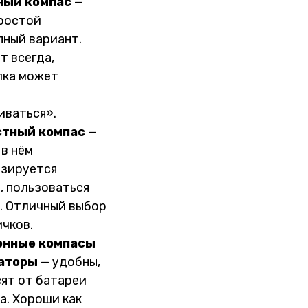
ный компас
—
ростой
пный вариант.
т всегда,
лка может
иваться».
тный компас
—
 в нём
зируется
, пользоваться
. Отличный выбор
ичков.
онные компасы
гаторы
— удобны,
сят от батареи
а. Хороши как