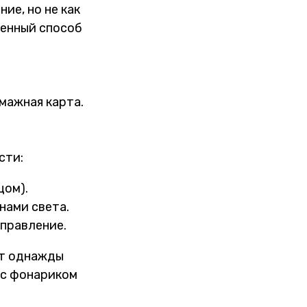
ие, но не как
енный способ
мажная карта.
сти:
цом).
нами света.
аправление.
гут однажды
 с фонариком